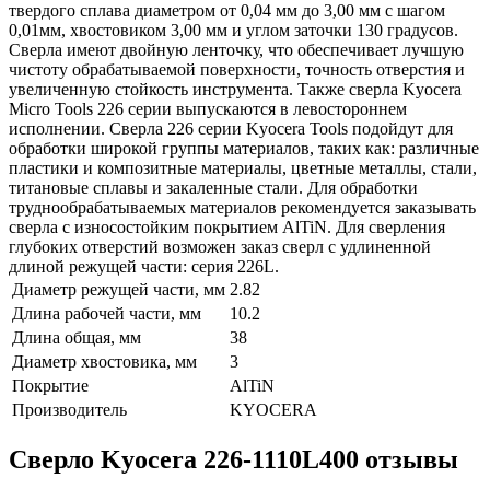
твердого сплава диаметром от 0,04 мм до 3,00 мм с шагом
0,01мм, хвостовиком 3,00 мм и углом заточки 130 градусов.
Сверла имеют двойную ленточку, что обеспечивает лучшую
чистоту обрабатываемой поверхности, точность отверстия и
увеличенную стойкость инструмента. Также сверла Kyocera
Micro Tools 226 серии выпускаются в левостороннем
исполнении. Сверла 226 серии Kyocera Tools подойдут для
обработки широкой группы материалов, таких как: различные
пластики и композитные материалы, цветные металлы, стали,
титановые сплавы и закаленные стали. Для обработки
труднообрабатываемых материалов рекомендуется заказывать
сверла с износостойким покрытием AlTiN. Для сверления
глубоких отверстий возможен заказ сверл с удлиненной
длиной режущей части: серия 226L.
Диаметр режущей части, мм
2.82
Длина рабочей части, мм
10.2
Длина общая, мм
38
Диаметр хвостовика, мм
3
Покрытие
AlTiN
Производитель
KYOCERA
Сверло Kyocera 226-1110L400 отзывы