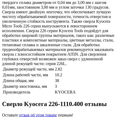
твердого сплава диаметром от 0,04 мм до 3,00 мм с шагом
0,01мм, хвостовиком 3,00 мм и углом заточки 130 градусов.
Сверла имеют двойную ленточку, что обеспечивает лучшую
чистоту обрабатываемой поверхности, точность отверстия и
увеличенную стойкость инструмента. Также сверла Kyocera
Micro Tools 226 серии выпускаются в левостороннем
исполнении. Сверла 226 серии Kyocera Tools подойдут для
обработки широкой группы материалов, таких как: различные
пластики и композитные материалы, цветные металлы, стали,
титановые сплавы и закаленные стали. Для обработки
труднообрабатываемых материалов рекомендуется заказывать
сверла с износостойким покрытием AlTiN. Для сверления
глубоких отверстий возможен заказ сверл с удлиненной
длиной режущей части: серия 226L.
Диаметр режущей части, мм
2.82
Длина рабочей части, мм
10.2
Длина общая, мм
38
Диаметр хвостовика, мм
3
Производитель
KYOCERA
Сверло Kyocera 226-1110.400 отзывы
Оставьте
отзыв об этом товаре
первым!