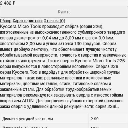
2 482
₽
Обзор
Характеристики
Отзывы (0)
Kyocera Micro Tools производит свёрла (серия 226),
изготовленные из высококачественного субмикронного твердого
сплава диаметром от 0,04 мм до 3,00 мм с шагом 0,01мм,
хвостовиком 3,00 мм и углом заточки 130 градусов. Сверла
имеют двойную ленточку, что обеспечивает лучшую чистоту
обрабатываемой поверхности, точность отверстия и увеличенную
стойкость инструмента. Также сверла Kyocera Micro Tools 226
серии выпускаются в левостороннем исполнении. Сверла 226
серии Kyocera Tools подойдут для обработки широкой группы
материалов, таких как: различные пластики и композитные
материалы, цветные металлы, стали, титановые сплавы и
закаленные стали. Для обработки труднообрабатываемых
материалов рекомендуется заказывать сверла с износостойким
покрытием AlTiN. Для сверления глубоких отверстий возможен
заказ сверл с удлиненной длиной режущей части: серия 226L.
Диаметр режущей части, мм
2.99
Длина рабочей части, мм
10.2