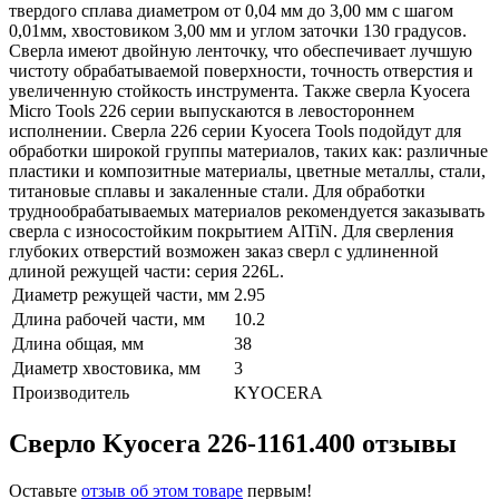
твердого сплава диаметром от 0,04 мм до 3,00 мм с шагом
0,01мм, хвостовиком 3,00 мм и углом заточки 130 градусов.
Сверла имеют двойную ленточку, что обеспечивает лучшую
чистоту обрабатываемой поверхности, точность отверстия и
увеличенную стойкость инструмента. Также сверла Kyocera
Micro Tools 226 серии выпускаются в левостороннем
исполнении. Сверла 226 серии Kyocera Tools подойдут для
обработки широкой группы материалов, таких как: различные
пластики и композитные материалы, цветные металлы, стали,
титановые сплавы и закаленные стали. Для обработки
труднообрабатываемых материалов рекомендуется заказывать
сверла с износостойким покрытием AlTiN. Для сверления
глубоких отверстий возможен заказ сверл с удлиненной
длиной режущей части: серия 226L.
Диаметр режущей части, мм
2.95
Длина рабочей части, мм
10.2
Длина общая, мм
38
Диаметр хвостовика, мм
3
Производитель
KYOCERA
Сверло Kyocera 226-1161.400 отзывы
Оставьте
отзыв об этом товаре
первым!