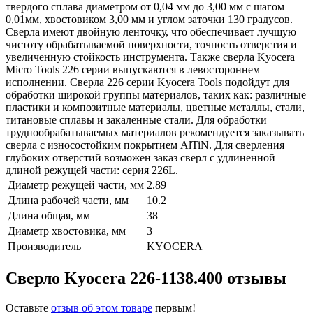
твердого сплава диаметром от 0,04 мм до 3,00 мм с шагом
0,01мм, хвостовиком 3,00 мм и углом заточки 130 градусов.
Сверла имеют двойную ленточку, что обеспечивает лучшую
чистоту обрабатываемой поверхности, точность отверстия и
увеличенную стойкость инструмента. Также сверла Kyocera
Micro Tools 226 серии выпускаются в левостороннем
исполнении. Сверла 226 серии Kyocera Tools подойдут для
обработки широкой группы материалов, таких как: различные
пластики и композитные материалы, цветные металлы, стали,
титановые сплавы и закаленные стали. Для обработки
труднообрабатываемых материалов рекомендуется заказывать
сверла с износостойким покрытием AlTiN. Для сверления
глубоких отверстий возможен заказ сверл с удлиненной
длиной режущей части: серия 226L.
Диаметр режущей части, мм
2.89
Длина рабочей части, мм
10.2
Длина общая, мм
38
Диаметр хвостовика, мм
3
Производитель
KYOCERA
Сверло Kyocera 226-1138.400 отзывы
Оставьте
отзыв об этом товаре
первым!