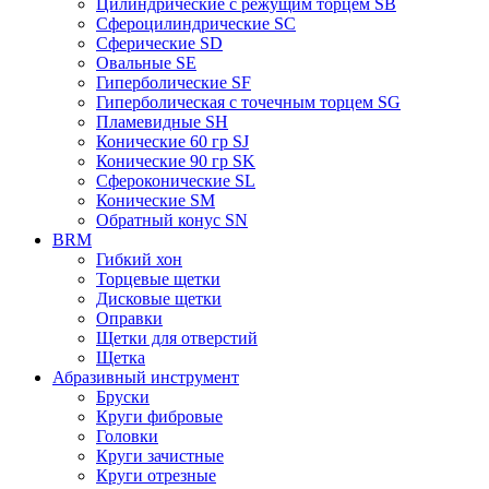
Цилиндрические с режущим торцем SB
Сфероцилиндрические SC
Сферические SD
Овальные SE
Гиперболические SF
Гиперболическая с точечным торцем SG
Пламевидные SH
Конические 60 гр SJ
Конические 90 гр SK
Сфероконические SL
Конические SM
Обратный конус SN
BRM
Гибкий хон
Торцевые щетки
Дисковые щетки
Оправки
Щетки для отверстий
Щетка
Абразивный инструмент
Бруски
Круги фибровые
Головки
Круги зачистные
Круги отрезные