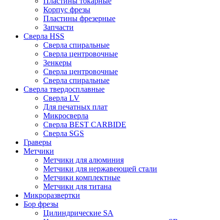
Пластины токарные
Корпус фрезы
Пластины фрезерные
Запчасти
Сверла HSS
Сверла спиральные
Сверла центровочные
Зенкеры
Сверла центровочные
Сверла спиральные
Сверла твердосплавные
Сверла LV
Для печатных плат
Микросверла
Сверла BEST CARBIDE
Сверла SGS
Граверы
Метчики
Метчики для алюминия
Метчики для нержавеющей стали
Метчики комплектные
Метчики для титана
Микроразвертки
Бор фрезы
Цилиндрические SA