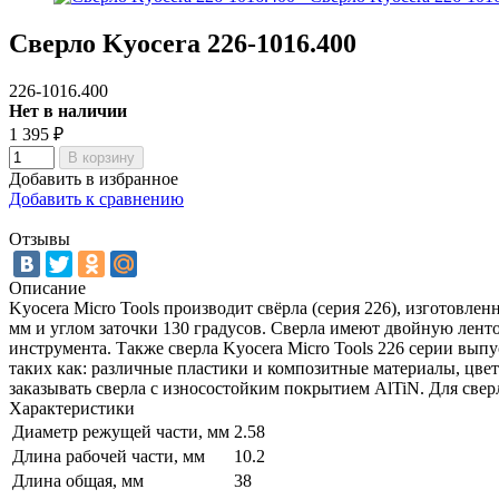
Сверло Kyocera 226-1016.400
226-1016.400
Нет в наличии
1 395
₽
В корзину
Добавить в избранное
Добавить к сравнению
Отзывы
Описание
Kyocera Micro Tools производит свёрла (серия 226), изготовле
мм и углом заточки 130 градусов. Сверла имеют двойную лент
инструмента. Также сверла Kyocera Micro Tools 226 серии вып
таких как: различные пластики и композитные материалы, цве
заказывать сверла с износостойким покрытием AlTiN. Для свер
Характеристики
Диаметр режущей части, мм
2.58
Длина рабочей части, мм
10.2
Длина общая, мм
38