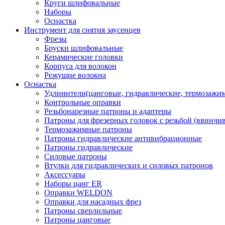
Круги шлифовальные
Наборы
Оснастка
Инструмент для снятия заусенцев
Фрезы
Бруски шлифовальные
Керамические головки
Корпуса для волокон
Режущие волокна
Оснастка
Удлинители(цанговые, гидравлические, термозажи
Контрольные оправки
Резьбонарезные патроны и адаптеры
Патроны для фрезерных головок с резьбой (ввинчи
Термозажимные патроны
Патроны гидравлические антивибрационные
Патроны гидравлические
Силовые патроны
Втулки для гидравлических и силовых патронов
Аксессуары
Наборы цанг ER
Оправки WELDON
Оправки для насадных фрез
Патроны сверлильные
Патроны цанговые