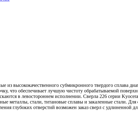
нные из высококачественного субмикронного твердого сплава диа
очку, что обеспечивает лучшую чистоту обрабатываемой поверхн
ускаются в левостороннем исполнении. Сверла 226 серии Kyocer
тные металлы, стали, титановые сплавы и закаленные стали. Дл
ления глубоких отверстий возможен заказ сверл с удлиненной д