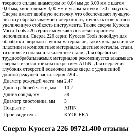
твердого сплава диаметром от 0,04 мм до 3,00 мм с шагом
0,01мм, хвостовиком 3,00 мм и углом заточки 130 градусов.
Сверла имеют двойную ленточку, что обеспечивает лучшую
чистоту обрабатываемой поверхности, точность отверстия и
увеличенную стойкость инструмента. Также сверла Kyocera
Micro Tools 226 серии выпускаются в левостороннем
исполнении. Сверла 226 серии Kyocera Tools подойдут для
обработки широкой группы материалов, таких как: различные
пластики и композитные материалы, цветные металлы, стали,
титановые сплавы и закаленные стали. Для обработки
труднообрабатываемых материалов рекомендуется заказывать
сверла с износостойким покрытием AlTiN. Для сверления
глубоких отверстий возможен заказ сверл с удлиненной
длиной режущей части: серия 226L.
Диаметр режущей части, мм
2.47
Длина рабочей части, мм
10.2
Длина общая, мм
38
Диаметр хвостовика, мм
3
Покрытие
AlTiN
Производитель
KYOCERA
Сверло Kyocera 226-0972L400 отзывы