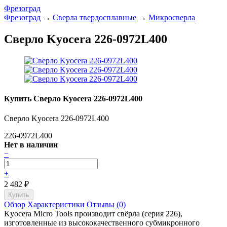
Фрезоград
Фрезоград
→
Сверла твердосплавные
→
Микросверла
Сверло Kyocera 226-0972L400
Купить Сверло Kyocera 226-0972L400
Сверло Kyocera 226-0972L400
226-0972L400
Нет в наличии
−
+
2 482
₽
Обзор
Характеристики
Отзывы (0)
Kyocera Micro Tools производит свёрла (серия 226),
изготовленные из высококачественного субмикронного