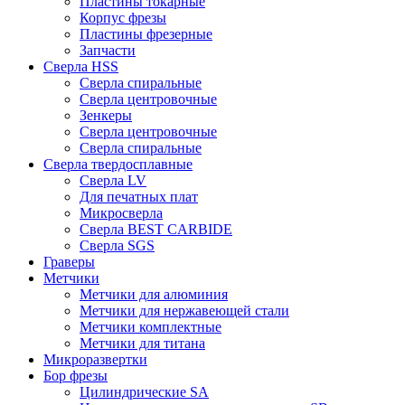
Пластины токарные
Корпус фрезы
Пластины фрезерные
Запчасти
Сверла HSS
Сверла спиральные
Сверла центровочные
Зенкеры
Сверла центровочные
Сверла спиральные
Сверла твердосплавные
Сверла LV
Для печатных плат
Микросверла
Сверла BEST CARBIDE
Сверла SGS
Граверы
Метчики
Метчики для алюминия
Метчики для нержавеющей стали
Метчики комплектные
Метчики для титана
Микроразвертки
Бор фрезы
Цилиндрические SA