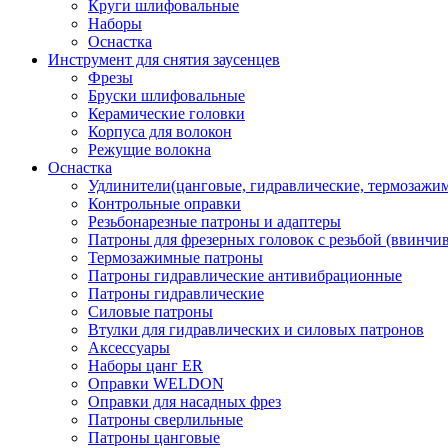
Круги шлифовальные
Наборы
Оснастка
Инструмент для снятия заусенцев
Фрезы
Бруски шлифовальные
Керамические головки
Корпуса для волокон
Режущие волокна
Оснастка
Удлинители(цанговые, гидравлические, термозажи
Контрольные оправки
Резьбонарезные патроны и адаптеры
Патроны для фрезерных головок с резьбой (ввинчи
Термозажимные патроны
Патроны гидравлические антивибрационные
Патроны гидравлические
Силовые патроны
Втулки для гидравлических и силовых патронов
Аксессуары
Наборы цанг ER
Оправки WELDON
Оправки для насадных фрез
Патроны сверлильные
Патроны цанговые