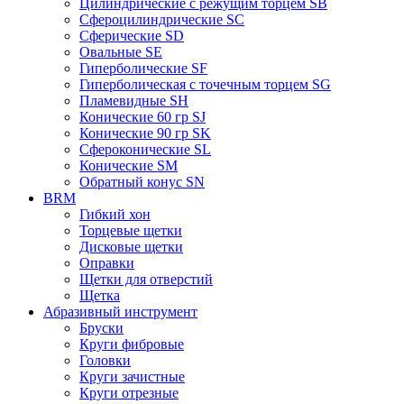
Цилиндрические с режущим торцем SB
Сфероцилиндрические SC
Сферические SD
Овальные SE
Гиперболические SF
Гиперболическая с точечным торцем SG
Пламевидные SH
Конические 60 гр SJ
Конические 90 гр SK
Сфероконические SL
Конические SM
Обратный конус SN
BRM
Гибкий хон
Торцевые щетки
Дисковые щетки
Оправки
Щетки для отверстий
Щетка
Абразивный инструмент
Бруски
Круги фибровые
Головки
Круги зачистные
Круги отрезные