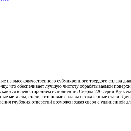
нные из высококачественного субмикронного твердого сплава диа
очку, что обеспечивает лучшую чистоту обрабатываемой поверхн
ускаются в левостороннем исполнении. Сверла 226 серии Kyocer
тные металлы, стали, титановые сплавы и закаленные стали. Дл
ления глубоких отверстий возможен заказ сверл с удлиненной д