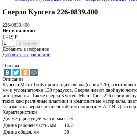
Сверло Kyocera 226-0839.400
226-0839.400
Нет в наличии
1 419
₽
В корзину
Добавить в избранное
Добавить к сравнению
Отзывы
Описание
Kyocera Micro Tools производит свёрла (серия 226), изготовле
мм и углом заточки 130 градусов. Сверла имеют двойную лент
инструмента. Также сверла Kyocera Micro Tools 226 серии вып
таких как: различные пластики и композитные материалы, цве
заказывать сверла с износостойким покрытием AlTiN. Для свер
Характеристики
Диаметр режущей части, мм
2.13
Длина рабочей части, мм
10.2
Длина общая, мм
38