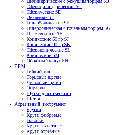
Цилиндрические с режущим торцем SB
Сфероцилиндрические SC
Сферические SD
Овальные SE
Гиперболические SF
Гиперболическая с точечным торцем SG
Пламевидные SH
Конические 60 гр SJ
Конические 90 гр SK
Сфероконические SL
Конические SM
Обратный конус SN
BRM
Гибкий хон
Торцевые щетки
Дисковые щетки
Оправки
Щетки для отверстий
Щетка
Абразивный инструмент
Бруски
Круги фибровые
Головки
Круги зачистные
Круги отрезные