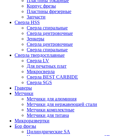
Пластины токарные
Корпус фрезы
Пластины фрезерные
Запчасти
Сверла HSS
Сверла спиральные
Сверла центровочные
Зенкеры
Сверла центровочные
Сверла спиральные
Сверла твердосплавные
Сверла LV
Для печатных плат
Микросверла
Сверла BEST CARBIDE
Сверла SGS
Граверы
Метчики
Метчики для алюминия
Метчики для нержавеющей стали
Метчики комплектные
Метчики для титана
Микроразвертки
Бор фрезы
Цилиндрические SA