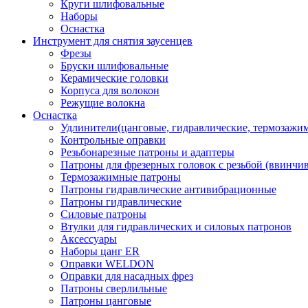
Круги шлифовальные
Наборы
Оснастка
Инструмент для снятия заусенцев
Фрезы
Бруски шлифовальные
Керамические головки
Корпуса для волокон
Режущие волокна
Оснастка
Удлинители(цанговые, гидравлические, термозажи
Контрольные оправки
Резьбонарезные патроны и адаптеры
Патроны для фрезерных головок с резьбой (ввинчи
Термозажимные патроны
Патроны гидравлические антивибрационные
Патроны гидравлические
Силовые патроны
Втулки для гидравлических и силовых патронов
Аксессуары
Наборы цанг ER
Оправки WELDON
Оправки для насадных фрез
Патроны сверлильные
Патроны цанговые