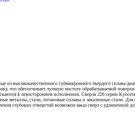
нные из высококачественного субмикронного твердого сплава диа
очку, что обеспечивает лучшую чистоту обрабатываемой поверхн
ускаются в левостороннем исполнении. Сверла 226 серии Kyocer
тные металлы, стали, титановые сплавы и закаленные стали. Дл
ления глубоких отверстий возможен заказ сверл с удлиненной д