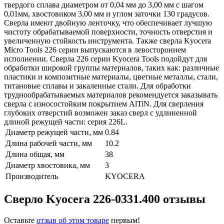
твердого сплава диаметром от 0,04 мм до 3,00 мм с шагом
0,01мм, хвостовиком 3,00 мм и углом заточки 130 градусов.
Сверла имеют двойную ленточку, что обеспечивает лучшую
чистоту обрабатываемой поверхности, точность отверстия и
увеличенную стойкость инструмента. Также сверла Kyocera
Micro Tools 226 серии выпускаются в левостороннем
исполнении. Сверла 226 серии Kyocera Tools подойдут для
обработки широкой группы материалов, таких как: различные
пластики и композитные материалы, цветные металлы, стали,
титановые сплавы и закаленные стали. Для обработки
труднообрабатываемых материалов рекомендуется заказывать
сверла с износостойким покрытием AlTiN. Для сверления
глубоких отверстий возможен заказ сверл с удлиненной
длиной режущей части: серия 226L.
Диаметр режущей части, мм
0.84
Длина рабочей части, мм
10.2
Длина общая, мм
38
Диаметр хвостовика, мм
3
Производитель
KYOCERA
Сверло Kyocera 226-0331.400 отзывы
Оставьте
отзыв об этом товаре
первым!