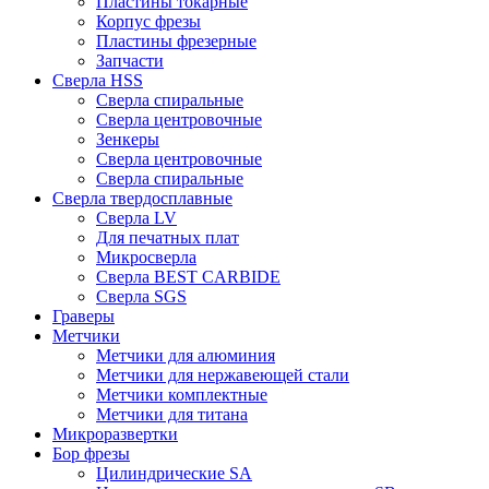
Пластины токарные
Корпус фрезы
Пластины фрезерные
Запчасти
Сверла HSS
Сверла спиральные
Сверла центровочные
Зенкеры
Сверла центровочные
Сверла спиральные
Сверла твердосплавные
Сверла LV
Для печатных плат
Микросверла
Сверла BEST CARBIDE
Сверла SGS
Граверы
Метчики
Метчики для алюминия
Метчики для нержавеющей стали
Метчики комплектные
Метчики для титана
Микроразвертки
Бор фрезы
Цилиндрические SA