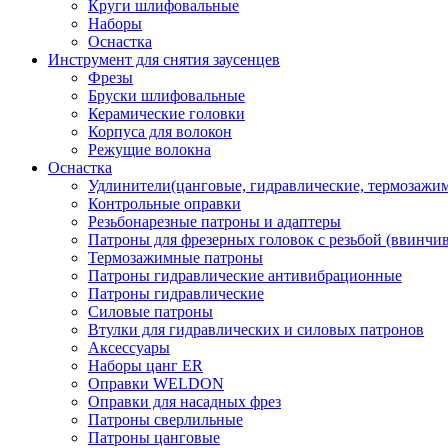
Круги шлифовальные
Наборы
Оснастка
Инструмент для снятия заусенцев
Фрезы
Бруски шлифовальные
Керамические головки
Корпуса для волокон
Режущие волокна
Оснастка
Удлинители(цанговые, гидравлические, термозажи
Контрольные оправки
Резьбонарезные патроны и адаптеры
Патроны для фрезерных головок с резьбой (ввинчи
Термозажимные патроны
Патроны гидравлические антивибрационные
Патроны гидравлические
Силовые патроны
Втулки для гидравлических и силовых патронов
Аксессуары
Наборы цанг ER
Оправки WELDON
Оправки для насадных фрез
Патроны сверлильные
Патроны цанговые