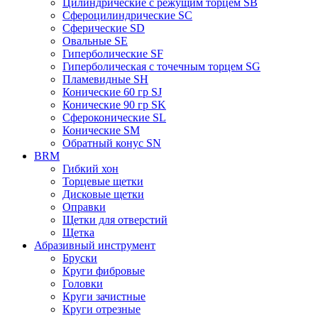
Цилиндрические с режущим торцем SB
Сфероцилиндрические SC
Сферические SD
Овальные SE
Гиперболические SF
Гиперболическая с точечным торцем SG
Пламевидные SH
Конические 60 гр SJ
Конические 90 гр SK
Сфероконические SL
Конические SM
Обратный конус SN
BRM
Гибкий хон
Торцевые щетки
Дисковые щетки
Оправки
Щетки для отверстий
Щетка
Абразивный инструмент
Бруски
Круги фибровые
Головки
Круги зачистные
Круги отрезные