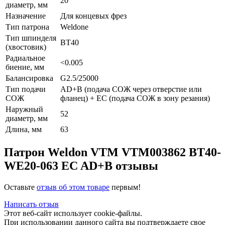
20
диаметр, мм
Назначение
Для концевых фрез
Тип патрона
Weldone
Тип шпинделя
BT40
(хвостовик)
Радиальное
<0.005
биение, мм
Балансировка
G2.5/25000
Тип подачи
AD+B (подача СОЖ через отверстие или
СОЖ
фланец) + EC (подача СОЖ в зону резания)
Наружный
52
диаметр, мм
Длина, мм
63
Патрон Weldon VTM VTM003862 BT40-
WE20-063 EC AD+B отзывы
Оставьте
отзыв об этом товаре
первым!
Написать отзыв
Этот веб-сайт использует cookie-файлы.
При использовании данного сайта вы подтверждаете свое