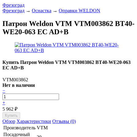
Фрезоград
Фрезоград
→
Оснастка
→
Оправки WELDON
Патрон Weldon VTM VTM003862 BT40-
WE20-063 EC AD+B
Купить Патрон Weldon VTM VTM003862 BT40-WE20-063
EC AD+B
VTM003862
Нет в наличии
−
+
5 962
₽
Обзор
Характеристики
Отзывы (0)
Производитель
VTM
Посадочный