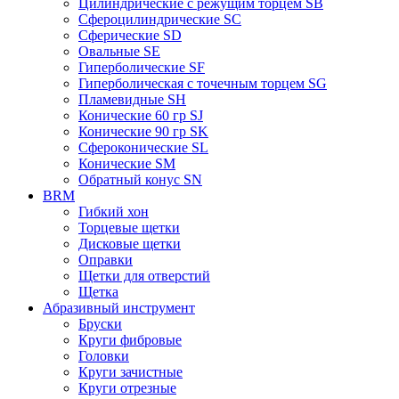
Цилиндрические с режущим торцем SB
Сфероцилиндрические SC
Сферические SD
Овальные SE
Гиперболические SF
Гиперболическая с точечным торцем SG
Пламевидные SH
Конические 60 гр SJ
Конические 90 гр SK
Сфероконические SL
Конические SM
Обратный конус SN
BRM
Гибкий хон
Торцевые щетки
Дисковые щетки
Оправки
Щетки для отверстий
Щетка
Абразивный инструмент
Бруски
Круги фибровые
Головки
Круги зачистные
Круги отрезные