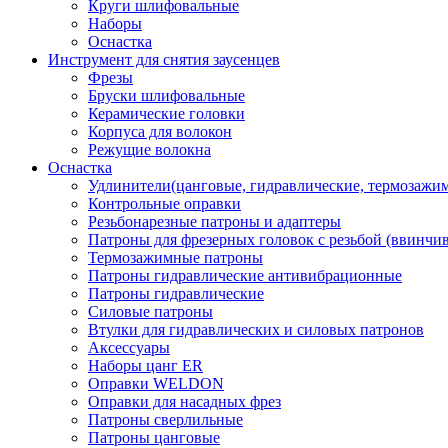
Круги шлифовальные
Наборы
Оснастка
Инструмент для снятия заусенцев
Фрезы
Бруски шлифовальные
Керамические головки
Корпуса для волокон
Режущие волокна
Оснастка
Удлинители(цанговые, гидравлические, термозажи
Контрольные оправки
Резьбонарезные патроны и адаптеры
Патроны для фрезерных головок с резьбой (ввинчи
Термозажимные патроны
Патроны гидравлические антивибрационные
Патроны гидравлические
Силовые патроны
Втулки для гидравлических и силовых патронов
Аксессуары
Наборы цанг ER
Оправки WELDON
Оправки для насадных фрез
Патроны сверлильные
Патроны цанговые