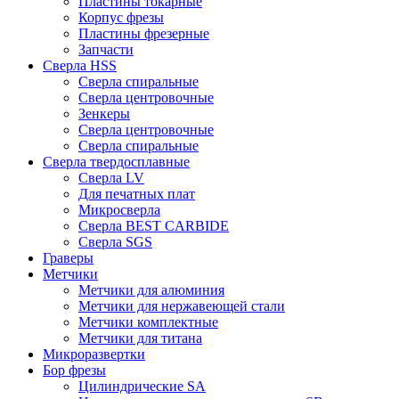
Пластины токарные
Корпус фрезы
Пластины фрезерные
Запчасти
Сверла HSS
Сверла спиральные
Сверла центровочные
Зенкеры
Сверла центровочные
Сверла спиральные
Сверла твердосплавные
Сверла LV
Для печатных плат
Микросверла
Сверла BEST CARBIDE
Сверла SGS
Граверы
Метчики
Метчики для алюминия
Метчики для нержавеющей стали
Метчики комплектные
Метчики для титана
Микроразвертки
Бор фрезы
Цилиндрические SA