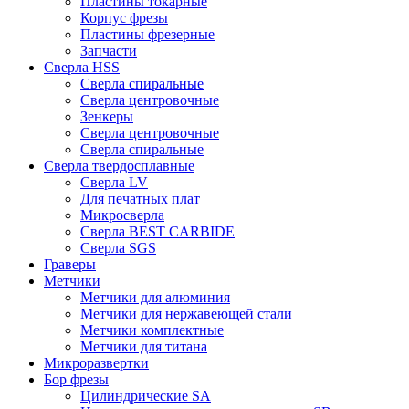
Пластины токарные
Корпус фрезы
Пластины фрезерные
Запчасти
Сверла HSS
Сверла спиральные
Сверла центровочные
Зенкеры
Сверла центровочные
Сверла спиральные
Сверла твердосплавные
Сверла LV
Для печатных плат
Микросверла
Сверла BEST CARBIDE
Сверла SGS
Граверы
Метчики
Метчики для алюминия
Метчики для нержавеющей стали
Метчики комплектные
Метчики для титана
Микроразвертки
Бор фрезы
Цилиндрические SA