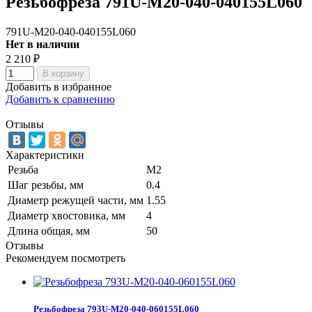
Резьбофреза 791U-M20-040-040155L060
791U-M20-040-040155L060
Нет в наличии
2 210
₽
В корзину
Добавить в избранное
Добавить к сравнению
Отзывы
Характеристики
Резьба
M2
Шаг резьбы, мм
0.4
Диаметр режущей части, мм
1.55
Диаметр хвостовика, мм
4
Длина общая, мм
50
Отзывы
Рекомендуем посмотреть
Резьбофреза 793U-M20-040-060155L060