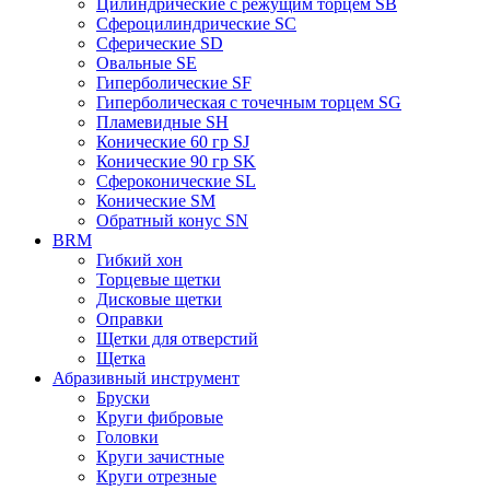
Цилиндрические с режущим торцем SB
Сфероцилиндрические SC
Сферические SD
Овальные SE
Гиперболические SF
Гиперболическая с точечным торцем SG
Пламевидные SH
Конические 60 гр SJ
Конические 90 гр SK
Сфероконические SL
Конические SM
Обратный конус SN
BRM
Гибкий хон
Торцевые щетки
Дисковые щетки
Оправки
Щетки для отверстий
Щетка
Абразивный инструмент
Бруски
Круги фибровые
Головки
Круги зачистные
Круги отрезные