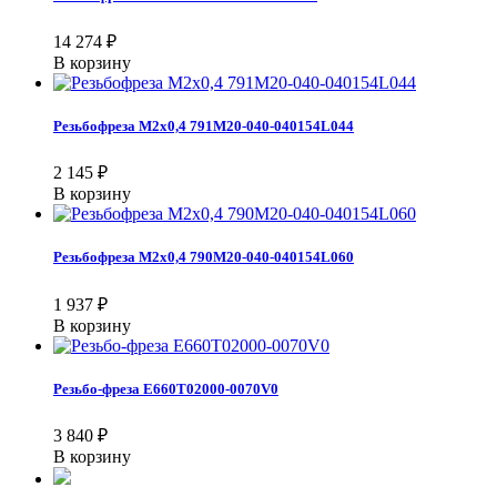
14 274
₽
В корзину
Резьбофреза М2х0,4 791M20-040-040154L044
2 145
₽
В корзину
Резьбофреза М2х0,4 790M20-040-040154L060
1 937
₽
В корзину
Резьбо-фреза E660T02000-0070V0
3 840
₽
В корзину