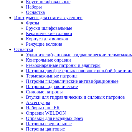
Круги шлифовальные
Наборы
Оснастка
Инструмент для снятия заусенцев
Фрезы
Бруски шлифовальные
Керамические головки
Корпуса для волокон
Режущие волокна
Оснастка
Удлинители(цанговые, гидравлические, термозажи
Контрольные оправки
Резьбонарезные патроны и адаптеры
Патроны для фрезерных головок с резьбой (ввинчи
Термозажимные патроны
Патроны гидравлические антивибрационные
Патроны гидравлические
Силовые патроны
Втулки для гидравлических и силовых патронов
Аксессуары
Наборы цанг ER
Оправки WELDON
Оправки для насадных фрез
Патроны сверлильные
Патроны цанговые