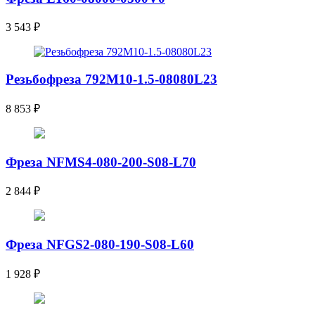
3 543
₽
Резьбофреза 792M10-1.5-08080L23
8 853
₽
Фреза NFMS4-080-200-S08-L70
2 844
₽
Фреза NFGS2-080-190-S08-L60
1 928
₽