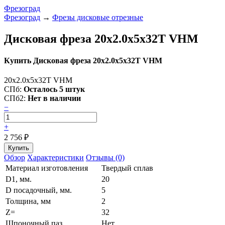
Фрезоград
Фрезоград
→
Фрезы дисковые отрезные
Дисковая фреза 20x2.0x5x32T VHM
Купить Дисковая фреза 20x2.0x5x32T VHM
20x2.0x5x32T VHM
СПб:
Осталось 5 штук
СПб2:
Нет в наличии
−
+
2 756
₽
Обзор
Характеристики
Отзывы (0)
Материал изготовления
Твердый сплав
D1, мм.
20
D посадочный, мм.
5
Толщина, мм
2
Z=
32
Шпоночный паз
Нет