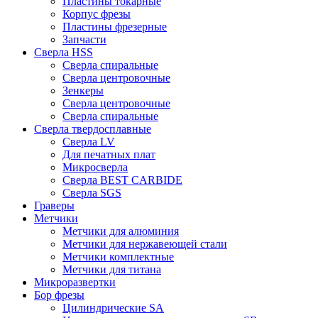
Пластины токарные
Корпус фрезы
Пластины фрезерные
Запчасти
Сверла HSS
Сверла спиральные
Сверла центровочные
Зенкеры
Сверла центровочные
Сверла спиральные
Сверла твердосплавные
Сверла LV
Для печатных плат
Микросверла
Сверла BEST CARBIDE
Сверла SGS
Граверы
Метчики
Метчики для алюминия
Метчики для нержавеющей стали
Метчики комплектные
Метчики для титана
Микроразвертки
Бор фрезы
Цилиндрические SA