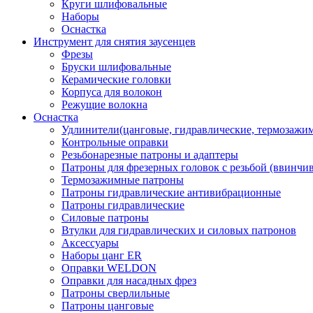
Круги шлифовальные
Наборы
Оснастка
Инструмент для снятия заусенцев
Фрезы
Бруски шлифовальные
Керамические головки
Корпуса для волокон
Режущие волокна
Оснастка
Удлинители(цанговые, гидравлические, термозажи
Контрольные оправки
Резьбонарезные патроны и адаптеры
Патроны для фрезерных головок с резьбой (ввинчи
Термозажимные патроны
Патроны гидравлические антивибрационные
Патроны гидравлические
Силовые патроны
Втулки для гидравлических и силовых патронов
Аксессуары
Наборы цанг ER
Оправки WELDON
Оправки для насадных фрез
Патроны сверлильные
Патроны цанговые