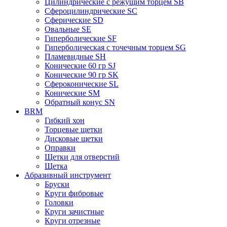
Цилиндрические с режущим торцем SB
Сфероцилиндрические SC
Сферические SD
Овальные SE
Гиперболические SF
Гиперболическая с точечным торцем SG
Пламевидные SH
Конические 60 гр SJ
Конические 90 гр SK
Сфероконические SL
Конические SM
Обратный конус SN
BRM
Гибкий хон
Торцевые щетки
Дисковые щетки
Оправки
Щетки для отверстий
Щетка
Абразивный инструмент
Бруски
Круги фибровые
Головки
Круги зачистные
Круги отрезные