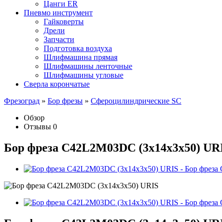
Цанги ER
Пневмо инструмент
Гайковерты
Дрели
Запчасти
Подготовка воздуха
Шлифмашина прямая
Шлифмашины ленточные
Шлифмашины угловые
Сверла корончатые
Фрезоград
»
Бор фрезы
»
Сфероцилиндрические SC
Обзор
Отзывы
0
Бор фреза C42L2M03DC (3x14x3x50) UR