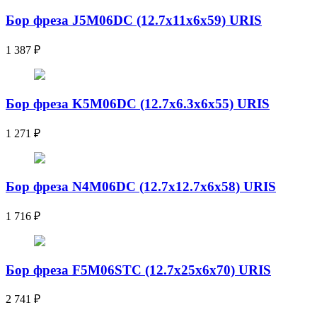
Бор фреза J5M06DC (12.7x11x6x59) URIS
1 387
₽
Бор фреза K5M06DC (12.7x6.3x6x55) URIS
1 271
₽
Бор фреза N4M06DC (12.7x12.7x6x58) URIS
1 716
₽
Бор фреза F5M06STC (12.7x25x6x70) URIS
2 741
₽