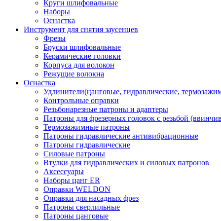
Круги шлифовальные
Наборы
Оснастка
Инструмент для снятия заусенцев
Фрезы
Бруски шлифовальные
Керамические головки
Корпуса для волокон
Режущие волокна
Оснастка
Удлинители(цанговые, гидравлические, термозажи
Контрольные оправки
Резьбонарезные патроны и адаптеры
Патроны для фрезерных головок с резьбой (ввинчи
Термозажимные патроны
Патроны гидравлические антивибрационные
Патроны гидравлические
Силовые патроны
Втулки для гидравлических и силовых патронов
Аксессуары
Наборы цанг ER
Оправки WELDON
Оправки для насадных фрез
Патроны сверлильные
Патроны цанговые