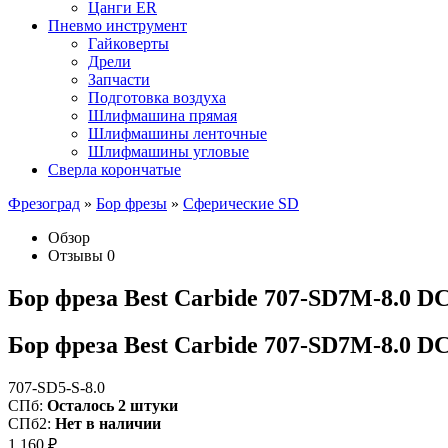
Цанги ER
Пневмо инструмент
Гайковерты
Дрели
Запчасти
Подготовка воздуха
Шлифмашина прямая
Шлифмашины ленточные
Шлифмашины угловые
Сверла корончатые
Фрезоград
»
Бор фрезы
»
Сферические SD
Обзор
Отзывы
0
Бор фреза Best Carbide 707-SD7M-8.0 D
Бор фреза Best Carbide 707-SD7M-8.0 D
707-SD5-S-8.0
СПб:
Осталось 2 штуки
СПб2:
Нет в наличии
1 160
₽