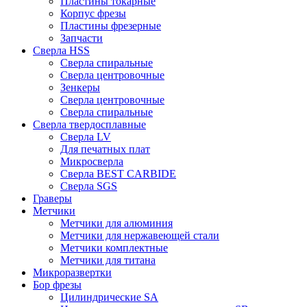
Пластины токарные
Корпус фрезы
Пластины фрезерные
Запчасти
Сверла HSS
Сверла спиральные
Сверла центровочные
Зенкеры
Сверла центровочные
Сверла спиральные
Сверла твердосплавные
Сверла LV
Для печатных плат
Микросверла
Сверла BEST CARBIDE
Сверла SGS
Граверы
Метчики
Метчики для алюминия
Метчики для нержавеющей стали
Метчики комплектные
Метчики для титана
Микроразвертки
Бор фрезы
Цилиндрические SA