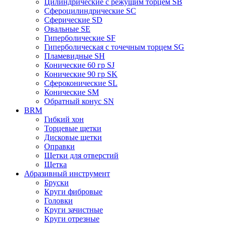
Цилиндрические с режущим торцем SB
Сфероцилиндрические SC
Сферические SD
Овальные SE
Гиперболические SF
Гиперболическая с точечным торцем SG
Пламевидные SH
Конические 60 гр SJ
Конические 90 гр SK
Сфероконические SL
Конические SM
Обратный конус SN
BRM
Гибкий хон
Торцевые щетки
Дисковые щетки
Оправки
Щетки для отверстий
Щетка
Абразивный инструмент
Бруски
Круги фибровые
Головки
Круги зачистные
Круги отрезные