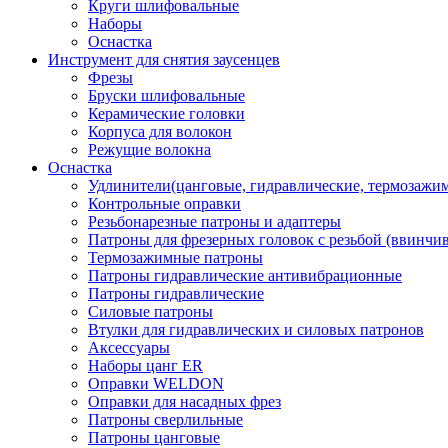
Круги шлифовальные
Наборы
Оснастка
Инструмент для снятия заусенцев
Фрезы
Бруски шлифовальные
Керамические головки
Корпуса для волокон
Режущие волокна
Оснастка
Удлинители(цанговые, гидравлические, термозажи
Контрольные оправки
Резьбонарезные патроны и адаптеры
Патроны для фрезерных головок с резьбой (ввинчи
Термозажимные патроны
Патроны гидравлические антивибрационные
Патроны гидравлические
Силовые патроны
Втулки для гидравлических и силовых патронов
Аксессуары
Наборы цанг ER
Оправки WELDON
Оправки для насадных фрез
Патроны сверлильные
Патроны цанговые