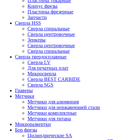
Пластины токарные
Корпус фрезы
Пластины фрезерные
Запчасти
Сверла HSS
Сверла спиральные
Сверла центровочные
Зенкеры
Сверла центровочные
Сверла спиральные
Сверла твердосплавные
Сверла LV
Для печатных плат
Микросверла
Сверла BEST CARBIDE
Сверла SGS
Граверы
Метчики
Метчики для алюминия
Метчики для нержавеющей стали
Метчики комплектные
Метчики для титана
Микроразвертки
Бор фрезы
Цилиндрические SA