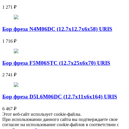
1 271
₽
Бор фреза N4M06DC (12.7x12.7x6x58) URIS
1 716
₽
Бор фреза F5M06STC (12.7x25x6x70) URIS
2 741
₽
Бор фреза D5L6M06DC (12.7x11x6x164) URIS
6 467
₽
Этот веб-сайт использует cookie-файлы.
При использовании данного сайта вы подтверждаете свое
согласие на использование cookie-файлов в соответствии с